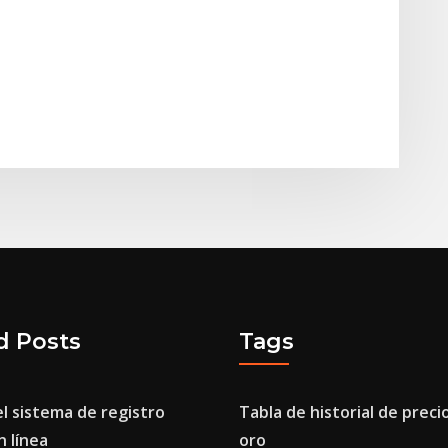
d Posts
Tags
l sistema de registro
Tabla de historial de preci
n línea
oro