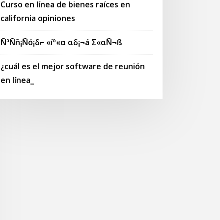
Curso en línea de bienes raíces en
california opiniones
ÑªÑñ¡Ñó¡δ⌐ «íº«α αδ¡¬á Σ«αÑ¬ß
¿cuál es el mejor software de reunión
en línea_